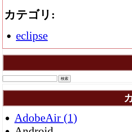
カテゴリ
:
eclipse
AdobeAir (1)
Android