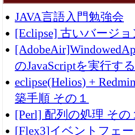
JAVA言語入門勉強会
[Eclipse] 古いバ
[AdobeAir]Windowe
のJavaScriptを実行す
eclipse(Helios) + Re
築手順 その１
[Perl] 配列の処理 その
[Flex3]イベントフェ