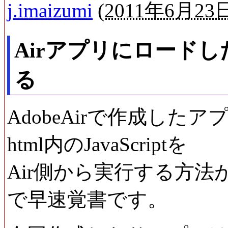
j.imaizumi
(
2011年6月23日
Airアプリにロードしたh
る
AdobeAirで作成し
html内のJavaScriptを
Air側から実行する方
で早速覚書です。