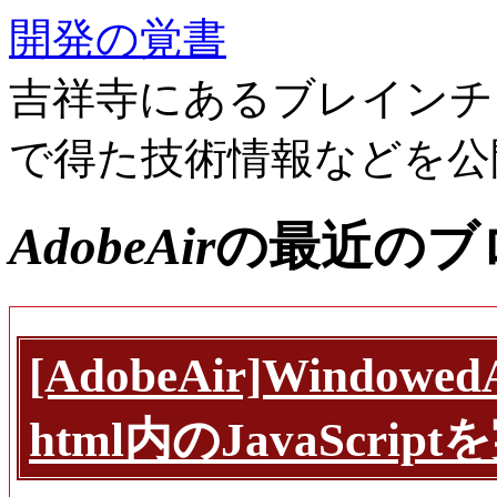
開発の覚書
吉祥寺にあるブレインチ
で得た技術情報などを公
AdobeAir
の最近のブ
[AdobeAir]Window
html内のJavaScri