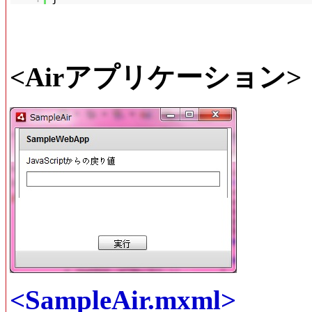
<Airアプリケーション>
<SampleAir.mxml>