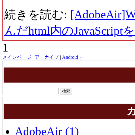
続きを読む:
[AdobeAir]
んだhtml内のJavaScri
1
メインページ
|
アーカイブ
|
Android »
AdobeAir (1)