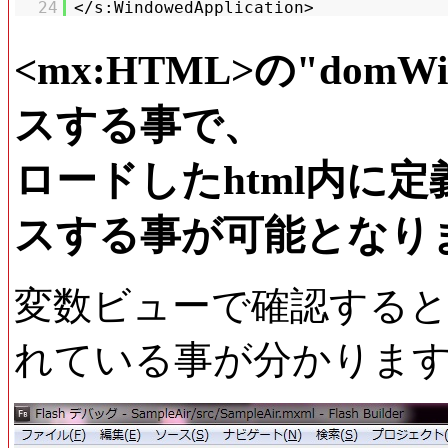
24
</s:WindowedApplication>
<mx:HTML>の"do
スする事で、
ロードしたhtml内に定義
スする事が可能となり
変数ビューで確認すると、"ca
れている事が分かりま