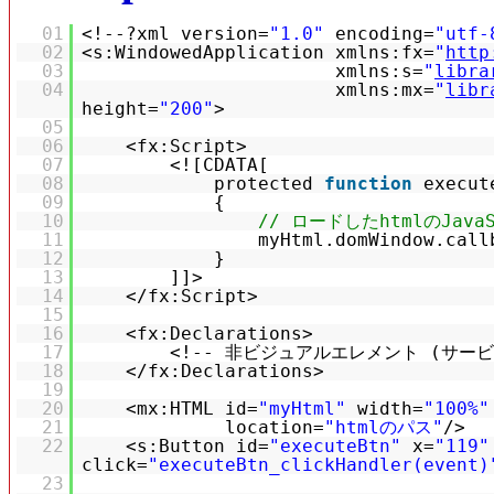
01
<!--?xml version=
"1.0"
encoding=
"utf-
02
<s:WindowedApplication xmlns:fx=
"
http
03
xmlns:s=
"
libra
04
xmlns:mx=
"
libr
height=
"200"
>
05
06
<fx:Script>
07
<![CDATA[
08
protected
function
execut
09
{
10
// ロードしたhtmlのJava
11
myHtml.domWindow.call
12
}
13
]]>
14
</fx:Script>
15
16
<fx:Declarations>
17
<!-- 非ビジュアルエレメント (サー
18
</fx:Declarations>
19
20
<mx:HTML id=
"myHtml"
width=
"100%"
21
location=
"htmlのパス"
/>
22
<s:Button id=
"executeBtn"
x=
"119"
click=
"executeBtn_clickHandler(event)
23