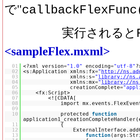
で"
callbackFlex
	実行される
<sampleFlex.mxml>
01
<?xml version=
"1.0"
encoding=
"utf-8"
?
02
<s:Application xmlns:fx=
"
http://ns.ad
03
xmlns:s=
"
library://ns.
04
xmlns:mx=
"
library://ns
05
creationComplete=
"appl
06
<fx:Script>
07
<![CDATA[
08
import mx.events.FlexEven
09
10
protected
function
application1_creationCompleteHandler(
11
{
12
ExternalInterface.add
13
function
(args:Str