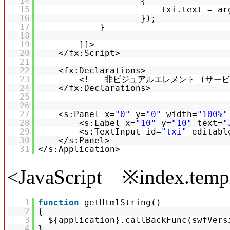
14
{
15
txi.text = ar
16
});
17
}
18
19
]]>
20
</fx:Script>
21
22
<fx:Declarations>
23
<!-- 非ビジュアルエレメント (サー
24
</fx:Declarations>
25
26
27
<s:Panel x=
"0"
y=
"0"
width=
"100%"
28
<s:Label x=
"10"
y=
"10"
text=
"
29
<s:TextInput id=
"txi"
editabl
30
</s:Panel>
31
</s:Application>
<JavaScript ※index.templ
1
function
getHtmlString()
2
{
3
${application}.callBackFunc(swfVers
4
}