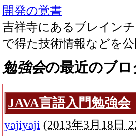
開発の覚書
吉祥寺にあるブレインチ
で得た技術情報などを公
勉強会
の最近のブロ
JAVA言語入門勉強会
yajiyaji
(
2013年3月18日 22