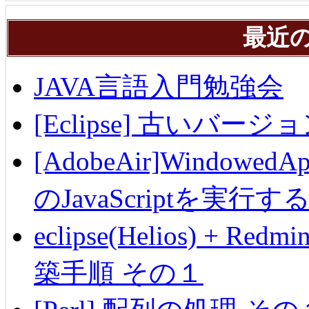
最近
JAVA言語入門勉強会
[Eclipse] 古いバ
[AdobeAir]Windowe
のJavaScriptを実行す
eclipse(Helios) + Re
築手順 その１