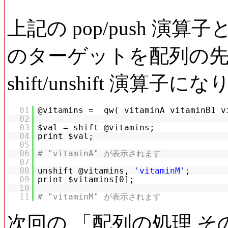
上記の pop/push 
のターゲットを配列の
shift/unshift 演算子
01
@vitamins = qw( vitaminA vitaminB1 v
02
03
$val = shift @vitamins;
04
print $val;
05
06
# "vitaminA" が表示されます
07
08
unshift @vitamins,
'vitaminM'
;
09
print $vitamins[0];
10
11
# "vitaminM" が表示されます
次回の 「配列の処理 そ