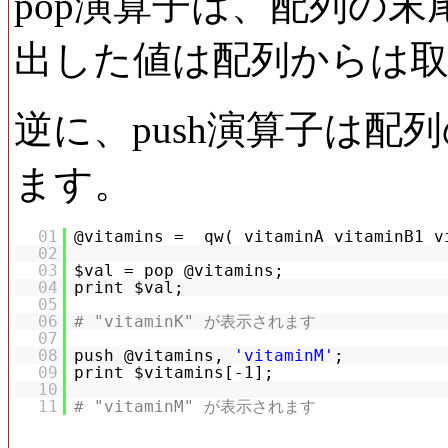
pop演算子は、配列の
出した値は配列からは
逆に、push演算子は
ます。
01
@vitamins = qw( vitaminA vitaminB1 v
02
03
$val = pop @vitamins;
04
print $val;
05
06
# "vitaminK" が表示されます
07
08
push @vitamins,
'vitaminM'
;
09
print $vitamins[-1];
10
11
# "vitaminM" が表示されます