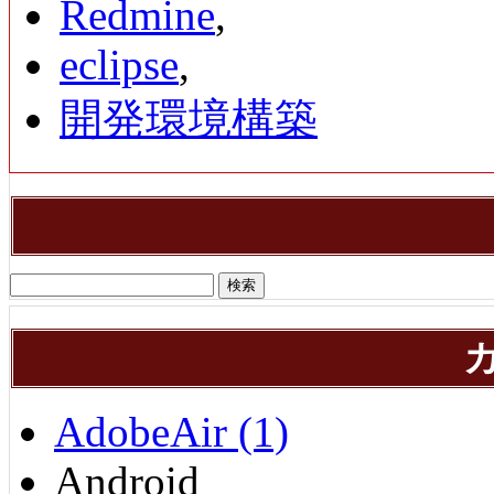
Redmine
,
eclipse
,
開発環境構築
AdobeAir (1)
Android