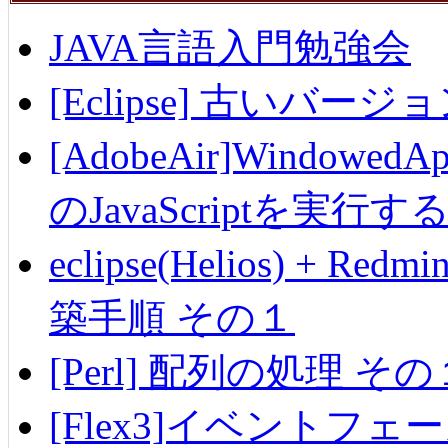
JAVA言語入門勉強会
[Eclipse] 古いバ
[AdobeAir]Windowe
のJavaScriptを実行す
eclipse(Helios) + Re
築手順 その１
[Perl] 配列の処理 その
[Flex3]イベントフェ